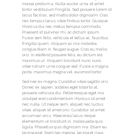
massa pretium a. Nulla auctor urna sit amet
tortor vestibulum fringilla. Sed posuere lorem id
lacus facilisis, sed mattis dolor dignissim. Cras
nec tempus lacus, vitae finibus tortor. Quisque
rhoncus dui nec metus tempus commodo.
Praesent id pulvinar mi, ac dictum ipsum.
Fusce sem felis, vehicula et tellus ac, faucibus
fringilla quam. Aliquam ac nisi molestie,
congue diam in, feugiat augue. Cras eu mollis
orci. In eleifend posuere felis, eu dictum est
maximus ut. Aliquam tincidunt nunc nunc,
vitae rutrum urna congue sed. Fusce a magna
porta, maximus magna vel, euismod tortor.
Sed nec ex magna. Curabitur vitae sagittis orci.
Donec ex sapien, sodales eget lobortis at,
posuere vehicula dui. Pellentesque eget nisi
volutpat erat condimentum rhoncus sit amet
nec nulla. Ut neque sem, aliquet nec luctus
vitae, aliquet sit amet orci. Curabitur sit amet
accumsan arcu. Maecenas lacus neque,
elementum ut tincidunt in, malesuada quis
ligula. Phasellus quis dignissim nisi. Etiam eu
lacinia erat. Nam leo magna, lacinia et risus