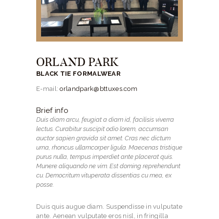
ORLAND PARK
BLACK TIE FORMALWEAR
E-mail:
orlandpark@bttuxes.com
Brief info
Duis diam arcu, feugiat a diam id, facilisis viverra
lectus. Curabitur suscipit odio lorem, accumsan
auctor sapien gravida sit amet. Cras nec dictum
urna, rhoncus ullamcorper ligula. Maecenas tristique
purus nulla, tempus imperdiet ante placerat quis.
Munere aliquando ne vim. Est doming reprehendunt
cu. Democritum vituperata dissentias cu mea, ex
posse.
Duis quis augue diam. Suspendisse in vulputate
ante. Aenean vulputate eros nisl, in fringilla